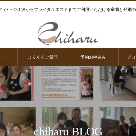
ディ･ラジオ波からブライダルエステまでご利用いただける室蘭と登別
ュー
よくあるご質問
予約お申込み
ブロ
chiharu BLOG