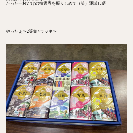
たった一枚だけの抽選券を握りしめて（笑）運試し🌈
・
やったぁ〜2等賞⭐️ラッキ〜