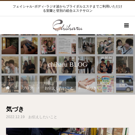
フェイシャル･ボディ･ラジオ波からブライダルエステまでご利用いただけ
る室蘭と登別の総合エステサロン
chiharu BLOG
ブログ
お伝えしたいこと
気づき
気づき
2022.12.19
お伝えしたいこと