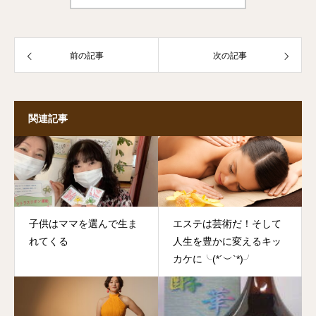
前の記事
次の記事
関連記事
子供はママを選んで生ま
エステは芸術だ！そして
れてくる
人生を豊かに変えるキッ
カケに╰(*´︶`*)╯