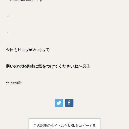
・
・
今日もHappy💓＆enjoyで
寒いのでお身体に気をつけてくださいね〜
🥶💦
chiharu🌸
この記事のタイトルとURLをコピーする