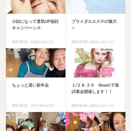
小顔になって運気UP福顔
ブライダルエステの魅力
キャンペーン🎶
✨
2022.05.13
お伝えしたいこと
2022.02.18
お伝えしたいこと
ちょっと遅い新年会
１/２８.２９ Nowの下着
試着会開催します！！
2022.02.17
ブライダルエステ
2022.01.24
お伝えしたいこと