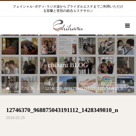
フェイシャル･ボディ･ラジオ波からブライダルエステまでご利用いただけ
る室蘭と登別の総合エステサロン
chiharu BLOG
ブログ
12746370_968875043191112_1428349810_n
12746370_968875043191112_1428349810_n
2016.02.25