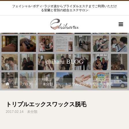
フェイシャル･ボディ･ラジオ波からブライダルエステまでご利用いただけ
る室蘭と登別の総合エステサロン
chiharu BLOG
ブログ
未分類
トリプルエックスワックス脱毛
トリプルエックスワックス脱毛
2017.02.14
未分類