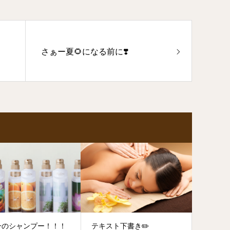
さぁー夏🌻になる前に❣️
一のシャンプー！！！
テキスト下書き✏️