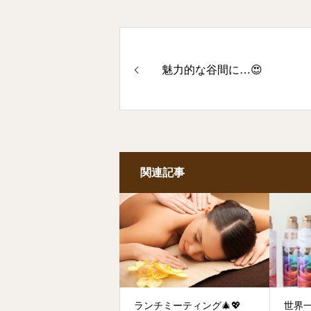
魅力的な谷間に…😍
関連記事
ランチミーティング🎄💖
世界