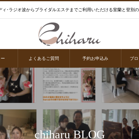
ディ･ラジオ波からブライダルエステまでご利用いただける室蘭と登別
ュー
よくあるご質問
予約お申込み
ブロ
chiharu BLOG