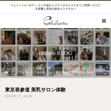
フェイシャル･ボディ･ラジオ波からブライダルエステまでご利用いただけ
る室蘭と登別の総合エステサロン
chiharu BLOG
ブログ
未分類
東京表参道 美乳サロン体験
東京表参道 美乳サロン体験
2018.05.17
未分類