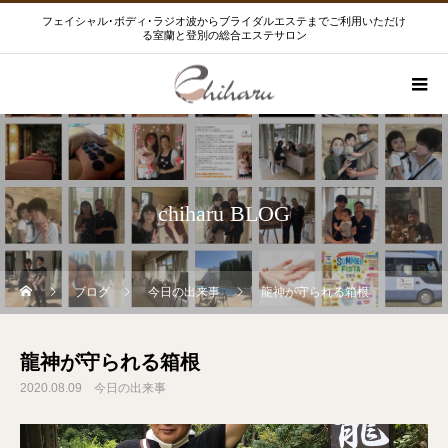
フェイシャル･ボディ･ラジオ波からブライダルエステまでご利用いただけ
る室蘭と登別の総合エステサロン
chiharu BLOG
ブログ
今日の出来事
龍神が守られる箱根
龍神が守られる箱根
2020.08.09
今日の出来事