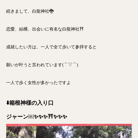
続きまして、白龍神社🐉
恋愛、結構、出会いに有名な白龍神社⛩
成就したい方は、一人で全て歩いて参拝すると
願いが叶うと言われています(⌒▽⌒)
一人で歩く女性が多かったですよ
⬇️箱根神様の入り口
ジャーン￼
✨✨✨⛩✨✨✨