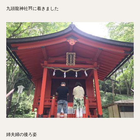
九頭龍神社⛩に着きました
姉夫婦の後ろ姿