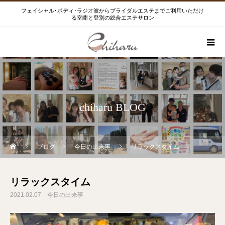
フェイシャル･ボディ･ラジオ波からブライダルエステまでご利用いただけ
る室蘭と登別の総合エステサロン
chiharu BLOG
ブログ
今日の出来事
リラックスタイム
リラックスタイム
2021.02.07
今日の出来事