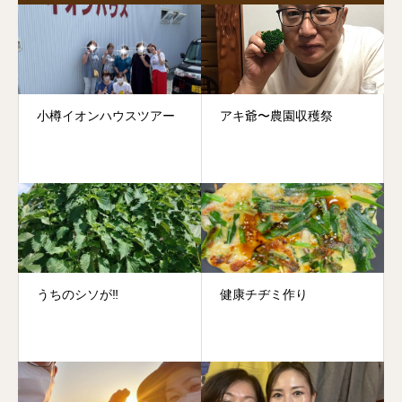
小樽イオンハウスツアー
アキ爺〜農園収穫祭
うちのシソが‼︎
健康チヂミ作り