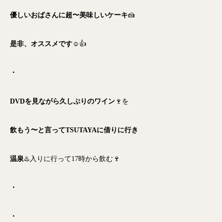
優しいおばさんに超〜美味しいケーキ
🍰
是非、オススメです
☺️👍
・
DVDを見ながら久しぶりのワイン
🍷を
飲もう〜と言ってTSUTAYAに借りに行き
温泉
♨️入りに行って17時から飲む🍷
・
・