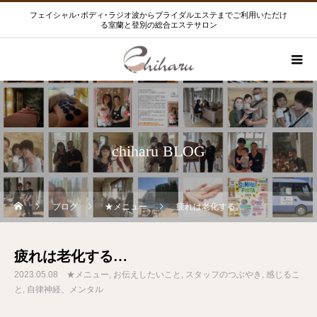
フェイシャル･ボディ･ラジオ波からブライダルエステまでご利用いただけ
る室蘭と登別の総合エステサロン
chiharu BLOG
ブログ
★メニュー
疲れは老化する…
疲れは老化する…
2023.05.08
★メニュー
お伝えしたいこと
スタッフのつぶやき
感じるこ
と
自律神経、メンタル