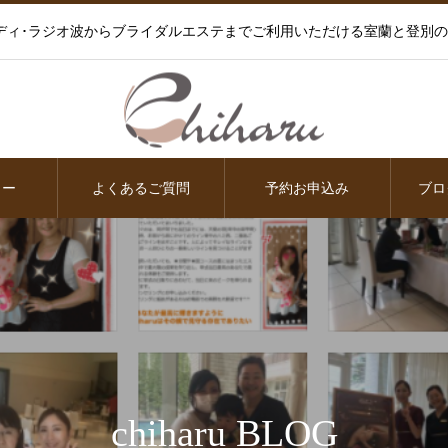
ディ･ラジオ波からブライダルエステまでご利用いただける室蘭と登別
ュー
よくあるご質問
予約お申込み
ブロ
chiharu BLOG