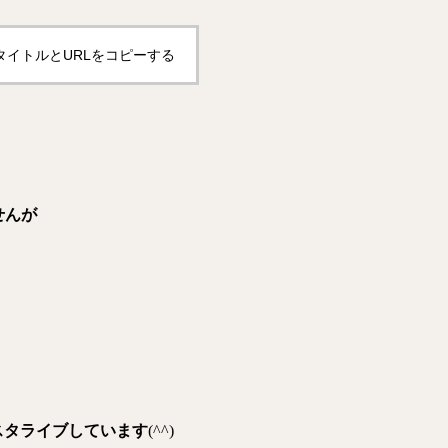
タイトルとURLをコピーする
せんが
スタライブしています
(^^)