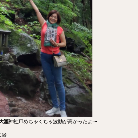
大瀧神社
⛩️めちゃくちゃ波動が高かったよ〜
に
😁