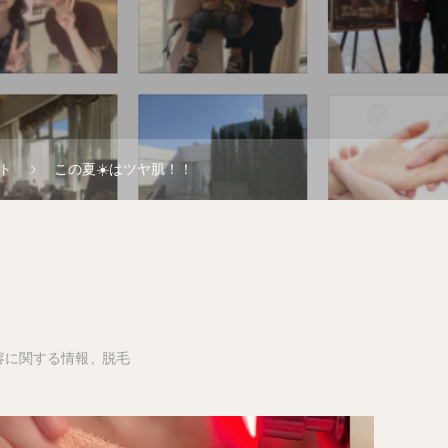
ト
この夏☀️はツヤ肌！！
！
容に関する情報
脱毛