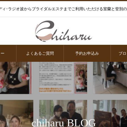
ディ･ラジオ波からブライダルエステまでご利用いただける室蘭と登別
ュー
よくあるご質問
予約お申込み
ブロ
chiharu BLOG