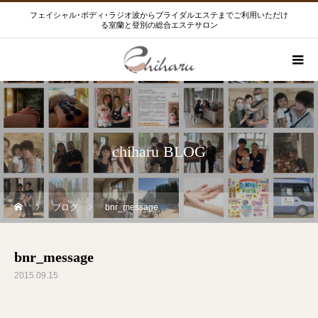
フェイシャル･ボディ･ラジオ波からブライダルエステまでご利用いただけ
る室蘭と登別の総合エステサロン
chiharu BLOG
ブログ
bnr_message
bnr_message
2015.09.15