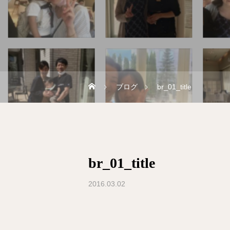
ブログ
br_01_title
br_01_title
2016.03.02