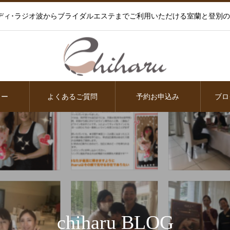
ディ･ラジオ波からブライダルエステまでご利用いただける室蘭と登別
ュー
よくあるご質問
予約お申込み
ブロ
chiharu BLOG