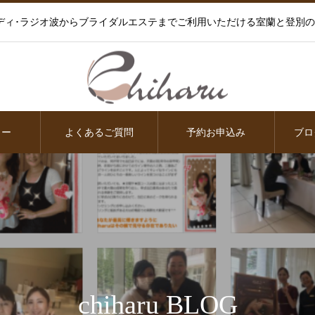
ディ･ラジオ波からブライダルエステまでご利用いただける室蘭と登別
ュー
よくあるご質問
予約お申込み
ブロ
chiharu BLOG