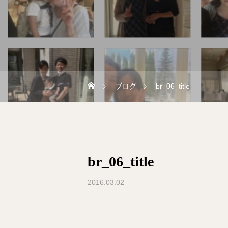
ブログ
br_06_title
br_06_title
2016.03.02