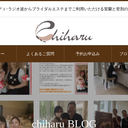
ディ･ラジオ波からブライダルエステまでご利用いただける室蘭と登別
ュー
よくあるご質問
予約お申込み
ブロ
chiharu BLOG