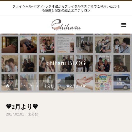
フェイシャル･ボディ･ラジオ波からブライダルエステまでご利用いただけ
る室蘭と登別の総合エステサロン
chiharu BLOG
ブログ
未分類
💙2月より💙
💙2月より💙
2017.02.01
未分類