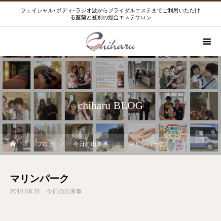
フェイシャル･ボディ･ラジオ波からブライダルエステまでご利用いただけ
る室蘭と登別の総合エステサロン
chiharu BLOG
ブログ
今日の出来事
マリンパーク
マリンパーク
2018.08.31
今日の出来事