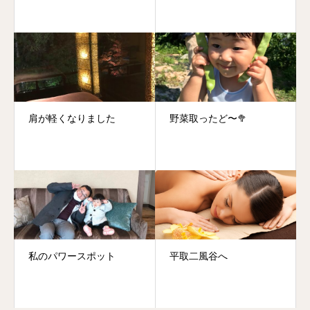
肩が軽くなりました
野菜取ったど〜🥦
私のパワースポット
平取二風谷へ