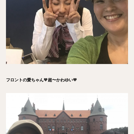
フロントの愛ちゃん
🧡
超〜かわゆい
🧡