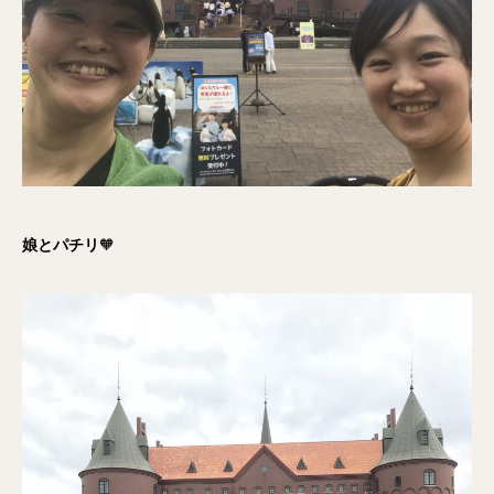
娘とパチリ
🧡