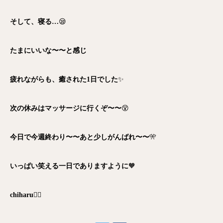
そして、寝る…
😪
たまにいいな〜〜と感じ
疲れながらも、癒された1日でした
✨
次の休みはマッサージに行くぞ〜〜
😵
今日で今週終わり〜〜あと少しがんばれ〜〜
🎌
いっぱい笑える一日でありますように
🧡
chiharu
🧚‍♀️