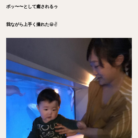
ボッ〜〜として癒されるゥ
我ながら上手く撮れた
😁✌️