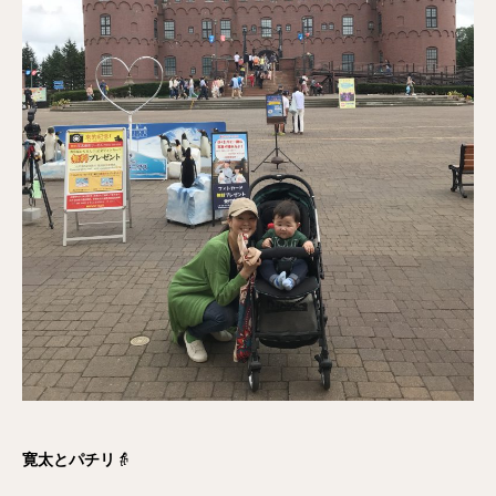
寛太とパチリ
👵