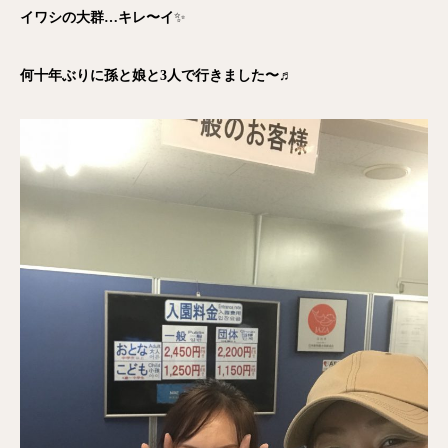
イワシの大群…キレ〜イ
✨
何十年ぶりに孫と娘と3人で行きました〜♬