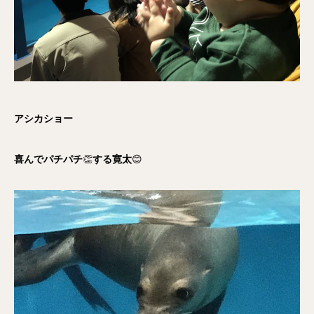
アシカショー
喜んでパチパチ
👏
する寛太
😊