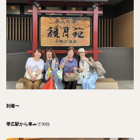
到着〜
帯広駅から車
🚗で30分