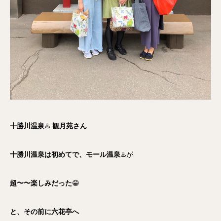
十勝川温泉
♨️
観月苑さん
十勝川温泉は初めてで、モール温泉
♨️が
超〜〜楽しみだった
😁
と、その前に六花亭へ