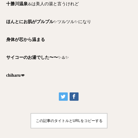
十勝川温泉
♨️は美人の湯と言うけれど
ほんとにお肌がプルプル
✨ツルツル✨になり
身体が芯から温まる
サイコーのお湯でした〜〜
✨♨️✨
chiharu
💋
この記事のタイトルとURLをコピーする