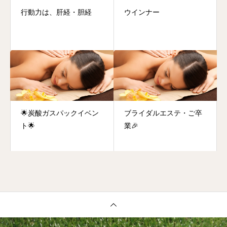
行動力は、肝経・胆経
ウインナー
🌟炭酸ガスパックイベン
ブライダルエステ・ご卒
ト🌟
業🎉