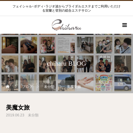
フェイシャル･ボディ･ラジオ波からブライダルエステまでご利用いただけ
る室蘭と登別の総合エステサロン
chiharu BLOG
ブログ
未分類
美魔女旅
美魔女旅
2019.06.23
未分類