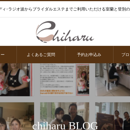
ディ･ラジオ波からブライダルエステまでご利用いただける室蘭と登別
ュー
よくあるご質問
予約お申込み
ブロ
chiharu BLOG