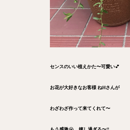
センスのいい植えかた〜可愛い
💕
お花が大好きなお客様 ねHさんが
わざわざ作って来てくれて〜
もう感激
😭
嬉し過ぎる〜‼︎