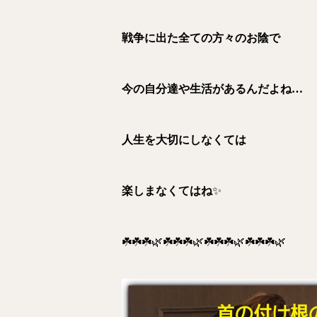
戦争に出た全ての方々のお陰で
今の自分達や生活があるんだよね…
人生を大切にしなくては
楽しまなくてはね
✨
☘️☘️☘️🌿☘️☘️☘️🌿☘️☘️☘️🌿☘️☘️☘️🌿