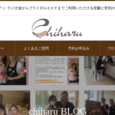
ディ･ラジオ波からブライダルエステまでご利用いただける室蘭と登別
ュー
よくあるご質問
予約お申込み
ブロ
chiharu BLOG