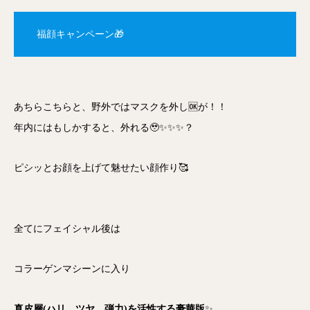
福顔キャンペーン🎁
あちらこちらと、野外ではマスクを外し🆗が！！
年内にはもしかすると、外れる🥹✨✨✨？
ピシッとお顔を上げて魅せたい顔作り🥰
全てにフェイシャル後は
コラーゲンマシーンに入り
真皮層(ハリ、ツヤ、弾力)を活性する豪華版
✨