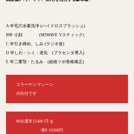
A 🌸毛穴水素洗浄 (ハイドロスプラッシュ)
B🌸 小顔 (M3WAVE Vスティック)
C 🌸引き締め、しみ (ラジオ波)
D 🌸しわ・シミ・老化 (プラセンタ導入)
E 🌸二重顎・たるみ (経絡ツボ骨格矯正)
コラーゲンマシーン
20分付です
90分通常15400 円 を
🉐¥ 10500円