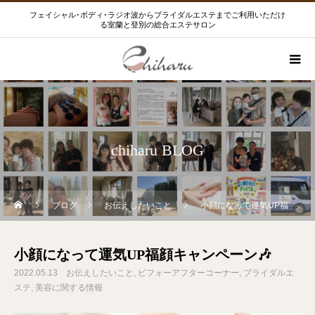
フェイシャル･ボディ･ラジオ波からブライダルエステまでご利用いただけ
る室蘭と登別の総合エステサロン
chiharu BLOG
ブログ
お伝えしたいこと
小顔になって運気UP福顔キャンペーン🎶
小顔になって運気UP福顔キャンペーン🎶
2022.05.13
お伝えしたいこと
ビフォーアフターコーナー
ブライダルエ
ステ
美容に関する情報