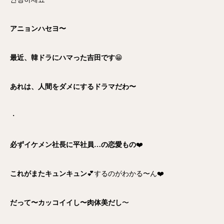
アニョンハセヨ〜
最近、韓ドラにハマった吉田です
😁
あれは、人間をダメにするドラマだわ〜
・
必ずイケメン社長に平社員…の恋愛もの
❤️
これがまたキュンキュン
💕するのがわかる〜ん❤️
だって〜カッコイイし〜肉体美だし
〜