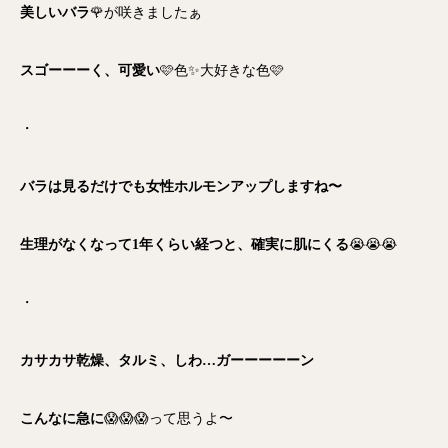
美しいバラ
🌹が咲きましたぁ
スゴーーーく、可愛い
🩷色✨大好きな色🩷
・
バラは見るだけでも女性ホルモンアップしますね〜
生理がなくなって1年くらい経つと、確実に肌にくる
😭😭😭
・
カサカサ乾燥、タルミ、しわ…ガーーーーーン
こんなに急に
😱😱😱って思うよ〜