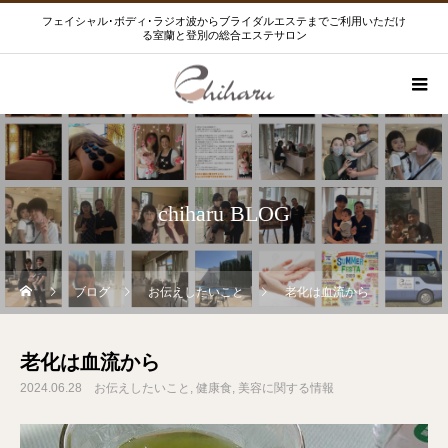
フェイシャル･ボディ･ラジオ波からブライダルエステまでご利用いただけ
る室蘭と登別の総合エステサロン
chiharu BLOG
ブログ
お伝えしたいこと
老化は血流から
老化は血流から
2024.06.28
お伝えしたいこと
健康食
美容に関する情報