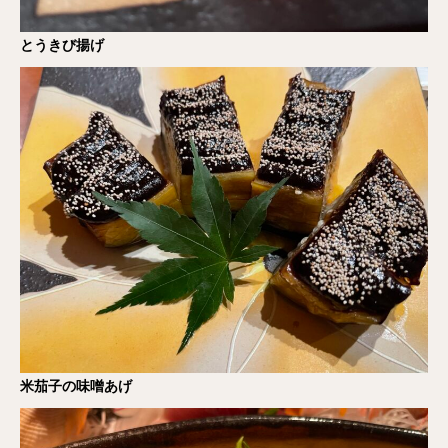
とうきび揚げ
米茄子の味噌あげ