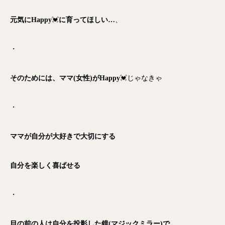
元気にHappy
💓
に育ってほしい…
、
・
そのためには、ママ(女性)がHappy
💓じゃなきゃ
・
ママが自分が大好きで大切にする
自分を楽しく喜ばせる
・
目の前の人は自分を投影した鏡(マジックミラー)
で