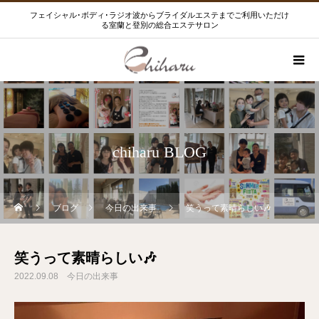
フェイシャル･ボディ･ラジオ波からブライダルエステまでご利用いただけ
る室蘭と登別の総合エステサロン
chiharu BLOG
ブログ
今日の出来事
笑うって素晴らしい🎶
笑うって素晴らしい🎶
2022.09.08
今日の出来事